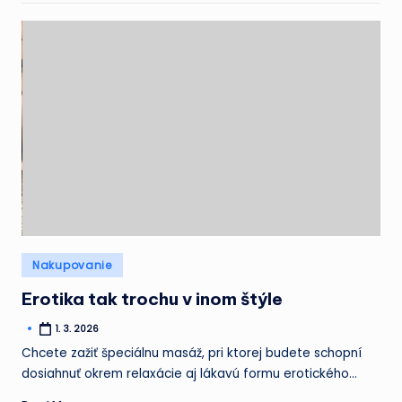
Posted
Nakupovanie
in
Erotika tak trochu v inom štýle
1. 3. 2026
Posted
by
Chcete zažiť špeciálnu masáž, pri ktorej budete schopní
dosiahnuť okrem relaxácie aj lákavú formu erotického…