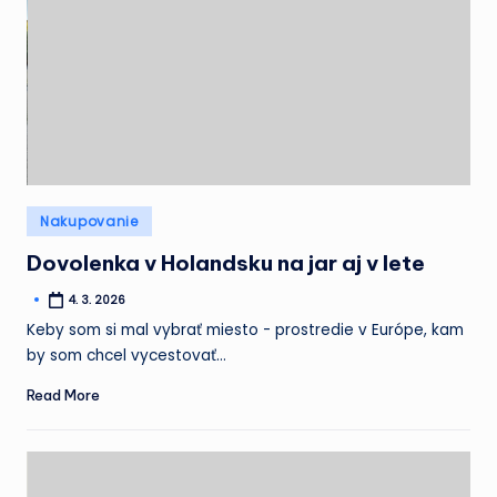
Posted
Nakupovanie
in
Dovolenka v Holandsku na jar aj v lete
4. 3. 2026
Posted
by
Keby som si mal vybrať miesto - prostredie v Európe, kam
by som chcel vycestovať…
Read More