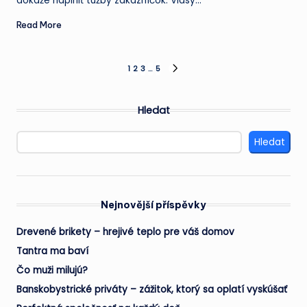
dokáže naplniť túžby zákazníčok. Vlasy…
Read More
Stránkování
1
2
3
…
5
NEXT
PAGE
příspěvků
Hledat
Hledat
Nejnovější příspěvky
Drevené brikety – hrejivé teplo pre váš domov
Tantra ma baví
Čo muži milujú?
Banskobystrické priváty – zážitok, ktorý sa oplatí vyskúšať