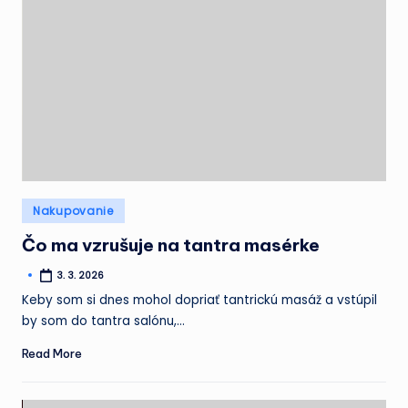
Posted
Nakupovanie
in
Čo ma vzrušuje na tantra masérke
3. 3. 2026
Posted
by
Keby som si dnes mohol dopriať tantrickú masáž a vstúpil
by som do tantra salónu,…
Read More