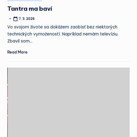
in
mať
Tantra ma baví
o zábavu
7. 3. 2026
Posted
núdzu.
by
Vo svojom živote sa dokážem zaobísť bez niektorých
technických vymožeností. Napríklad nemám televíziu.
Zbavil som…
Read More