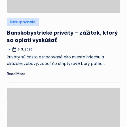
Posted
Nakupovanie
in
Banskobystrické priváty – zážitok, ktorý
sa oplatí vyskúšať
6. 3. 2026
Posted
by
Priváty sú často označované ako miesto hriechu a
okázalej zábavy, zatiaľ čo striptýzové bary patria…
Read More