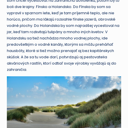
som chcel vycestovať na zahraničnú dovolenku, potom by to
mať
boli dve krajiny. Fínsko a Holandsko. Do Fínska by som sa
o zábavu
vypravil v sparnom lete, keď je tam príjemné teplo, ale nie
núdzu.
horúco, pričom ma lákajú rozsiahle fínske jazerá, obrovské
vodné plochy. Do Holandska by som najradšej vycestoval na
jar, keď tam rozkvitajú tulipány a mnoho iných kvetov. V
Holandsku sa tiež nachádza mnoho vodnej plochy, ide
predovšetkým o vodné kanály, ktorými sa môžu preháňať
hausbóty, ktoré si tiež možno prenajať aj bez kapitánskych
skúšok. A že sa tu vode darí, potvrdzujú aj pestovatelia
akváriových rastlín, ktorí odtiaľ svoje výrobky vyvážajú aj do
zahraničia.