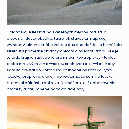
Holandsko je tiež krajinou veterných mlynov, majú tu k
dispozícii dostatok vetra, takže ich stavby tu majú svoj
význam. A okrem silného vetra a častého dažďa sa tu môžete
stretnúť s pomerne chladným letom a miernou zimou. Nie je
to teda krajina zasľúbená pre milovníkov tropických teplôt
alebo mrazivých zim s vysokou snehovou pokrývkou. Keby
som sa chystal do Holandska, rozhodne by som sa vyhol
leteckej preprave, a to aj napriek tomu, že som na letisku
pracoval pätnásť a pol roka. Neznášam totiž odbavovacie
procesy a preľudnené odbavovacie haly.