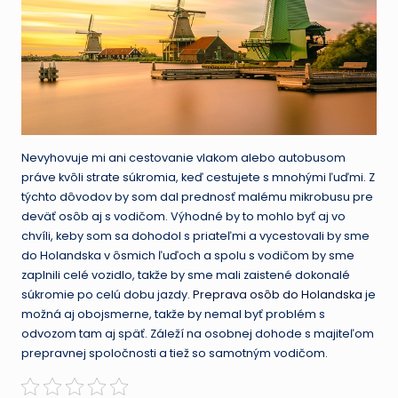
Nevyhovuje mi ani cestovanie vlakom alebo autobusom
práve kvôli strate súkromia, keď cestujete s mnohými ľuďmi. Z
týchto dôvodov by som dal prednosť malému mikrobusu pre
deväť osôb aj s vodičom. Výhodné by to mohlo byť aj vo
chvíli, keby som sa dohodol s priateľmi a vycestovali by sme
do Holandska v ôsmich ľuďoch a spolu s vodičom by sme
zaplnili celé vozidlo, takže by sme mali zaistené dokonalé
súkromie po celú dobu jazdy.
Preprava osôb do Holandska
je
možná aj obojsmerne, takže by nemal byť problém s
odvozom tam aj späť. Záleží na osobnej dohode s majiteľom
prepravnej spoločnosti a tiež so samotným vodičom.