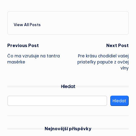
View All Posts
Post
Previous Post
Next Post
Čo ma vzrušuje na tantra
Pre krásu chodidiel vašej
navigation
masérke
priateľky papuče z ovčej
vlny
Hledat
Hledat
Nejnovější příspěvky