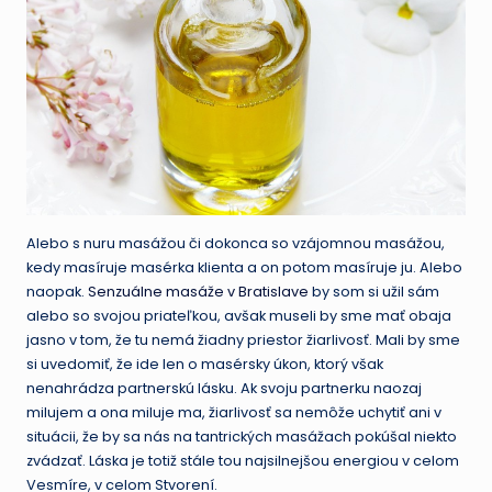
Alebo s nuru masážou či dokonca so vzájomnou masážou,
kedy masíruje masérka klienta a on potom masíruje ju. Alebo
naopak.
Senzuálne masáže v Bratislave
by som si užil sám
alebo so svojou priateľkou, avšak museli by sme mať obaja
jasno v tom, že tu nemá žiadny priestor žiarlivosť. Mali by sme
si uvedomiť, že ide len o masérsky úkon, ktorý však
nenahrádza partnerskú lásku. Ak svoju partnerku naozaj
milujem a ona miluje ma, žiarlivosť sa nemôže uchytiť ani v
situácii, že by sa nás na tantrických masážach pokúšal niekto
zvádzať. Láska je totiž stále tou najsilnejšou energiou v celom
Vesmíre, v celom Stvorení.