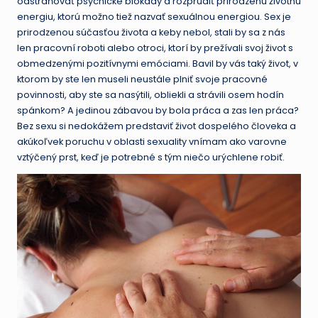
odstraňovať psychické blokády a rozprúdiť prirodzenú životnú
mať
energiu, ktorú možno tiež nazvať sexuálnou energiou. Sex je
o zábavu
prirodzenou súčasťou života a keby nebol, stali by sa z nás
núdzu.
len pracovní roboti alebo otroci, ktorí by prežívali svoj život s
obmedzenými pozitívnymi emóciami. Bavil by vás taký život, v
ktorom by ste len museli neustále plniť svoje pracovné
povinnosti, aby ste sa nasýtili, obliekli a strávili osem hodín
spánkom? A jedinou zábavou by bola práca a zas len práca?
Bez sexu si nedokážem predstaviť život dospelého človeka a
akúkoľvek poruchu v oblasti sexuality vnímam ako varovne
vztýčený prst, keď je potrebné s tým niečo urýchlene robiť.