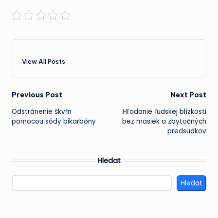
View All Posts
Post
Previous Post
Next Post
Odstránenie škvŕn
Hľadanie ľudskej blízkosti
navigation
pomocou sódy bikarbóny
bez masiek a zbytočných
predsudkov
Hledat
Hledat