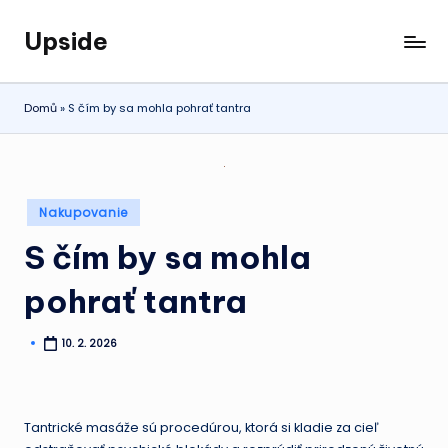
Upside
Skip
Čaká
to
vás
content
dlhá
Domů
»
S čím by sa mohla pohrať tantra
cesta
vlakom
na
opačný
Posted
Nakupovanie
koniec
in
republiky?
S čím by sa mohla
V tom
prípade
pohrať tantra
si
nezabudnite
10. 2. 2026
Posted
naklikať
by
našu
stránku,
s ktorou
Tantrické masáže sú procedúrou, ktorá si kladie za cieľ
nebudete