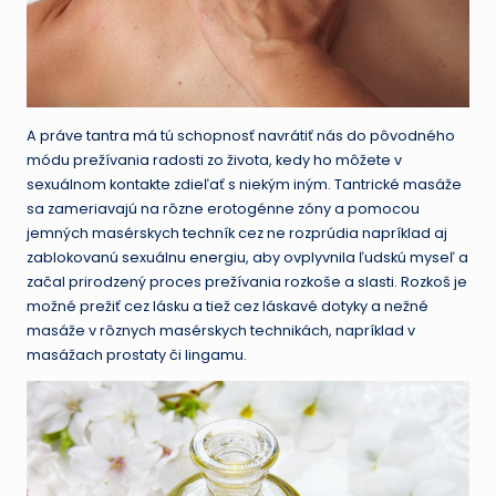
A práve tantra má tú schopnosť navrátiť nás do pôvodného
módu prežívania radosti zo života, kedy ho môžete v
sexuálnom kontakte zdieľať s niekým iným. Tantrické masáže
sa zameriavajú na rôzne erotogénne zóny a pomocou
jemných masérskych techník cez ne rozprúdia napríklad aj
zablokovanú sexuálnu energiu, aby ovplyvnila ľudskú myseľ a
začal prirodzený proces prežívania rozkoše a slasti. Rozkoš je
možné prežiť cez lásku a tiež cez láskavé dotyky a nežné
masáže v rôznych masérskych technikách, napríklad v
masážach prostaty či lingamu.