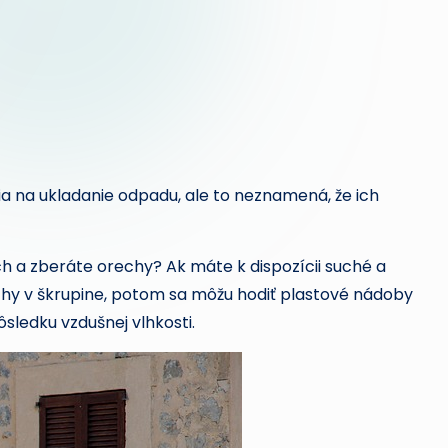
naklikať
našu
stránku,
s ktorou
nebudete
mať
o zábavu
ia na ukladanie odpadu, ale to neznamená, že ich
núdzu.
 a zberáte orechy? Ak máte k dispozícii suché a
chy v škrupine, potom sa môžu hodiť plastové nádoby
sledku vzdušnej vlhkosti.