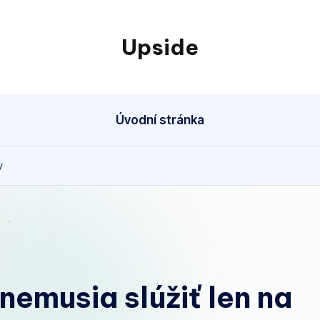
Upside
Čaká
vás
dlhá
Úvodní stránka
cesta
vlakom
na
y
opačný
koniec
republiky?
V tom
prípade
si
nemusia slúžiť len na
nezabudnite