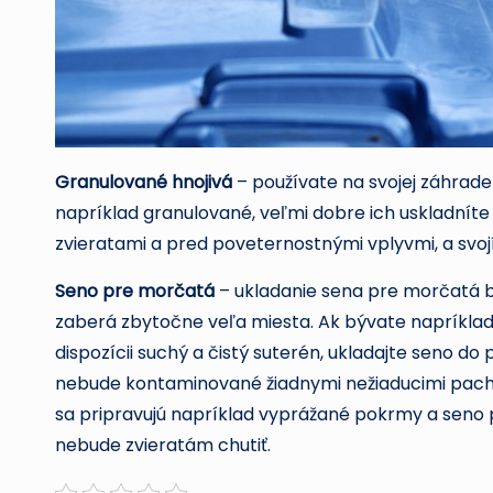
Granulované hnojivá
– používate na svojej záhrade 
napríklad granulované, veľmi dobre ich uskladníte
zvieratami a pred poveternostnými vplyvmi, a svo
Seno pre morčatá
– ukladanie sena pre morčatá 
zaberá zbytočne veľa miesta. Ak bývate napríkla
dispozícii suchý a čistý suterén, ukladajte seno d
nebude kontaminované žiadnymi nežiaducimi pachmi 
sa pripravujú napríklad vyprážané pokrmy a sen
nebude zvieratám chutiť.