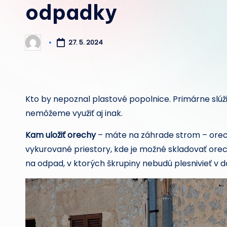
odpadky
27. 5. 2024
Posted
by
Kto by nepoznal plastové popolnice. Primárne slúž
nemôžeme využiť aj inak.
Kam uložiť orechy
– máte na záhrade strom – orech
vykurované priestory, kde je možné skladovať ore
na odpad, v ktorých škrupiny nebudú plesnivieť v dô