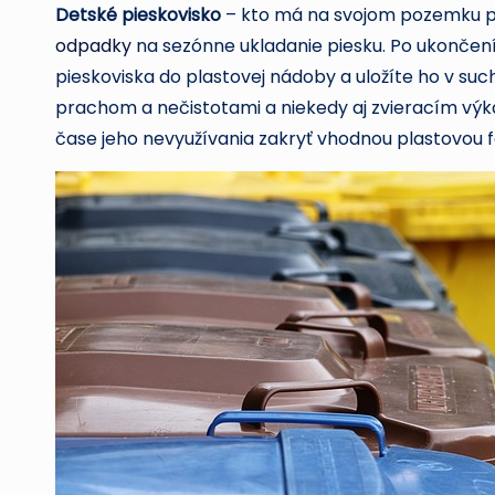
Detské pieskovisko
– kto má na svojom pozemku pie
odpadky
na sezónne ukladanie piesku. Po ukončení
pieskoviska do plastovej nádoby a uložíte ho v suc
prachom a nečistotami a niekedy aj zvieracím výk
čase jeho nevyužívania zakryť vhodnou plastovou fó