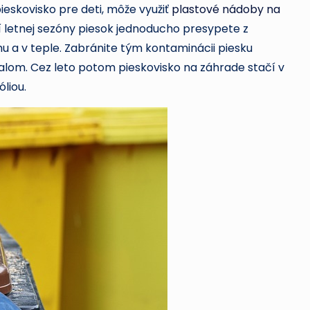
skovisko pre deti, môže využiť
plastové nádoby na
 letnej sezóny piesok jednoducho presypete z
hu a v teple. Zabránite tým kontaminácii piesku
alom. Cez leto potom pieskovisko na záhrade stačí v
liou.