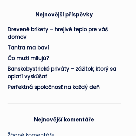
Nejnovější příspěvky
Drevené brikety – hrejivé teplo pre váš
domov
Tantra ma baví
Čo muži milujú?
Banskobystrické priváty – zážitok, ktorý sa
oplatí vyskúšať
Perfektná spoločnosť na každý deň
Nejnovější komentáře
Žádné komentáře.