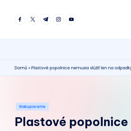
Skip
facebook.com
twitter.com
t.me
instagram.com
youtube.com
to
content
Domů
»
Plastové popolnice nemusia slúžiť len na odpadk
Posted
Nakupovanie
in
Plastové popolnice 