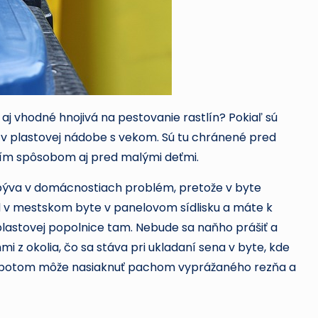
aj vhodné hnojivá na pestovanie rastlín? Pokiaľ sú
 v plastovej nádobe s vekom. Sú tu chránené pred
jím spôsobom aj pred malými deťmi.
býva v domácnostiach problém, pretože v byte
d v mestskom byte v panelovom sídlisku a máte k
o plastovej popolnice tam. Nebude sa naňho prášiť a
z okolia, čo sa stáva pri ukladaní sena v byte, kde
o potom môže nasiaknuť pachom vyprážaného rezňa a