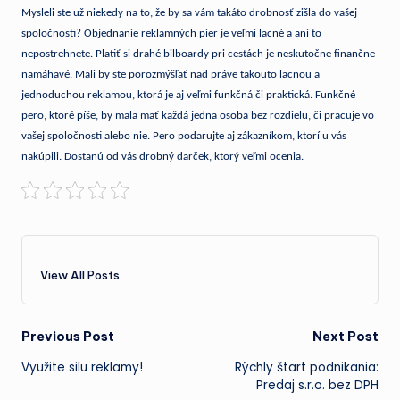
Mysleli ste už niekedy na to, že by sa vám takáto drobnosť zišla do vašej
spoločnosti? Objednanie reklamných pier je veľmi lacné a ani to
nepostrehnete. Platiť si drahé bilboardy pri cestách je neskutočne finančne
namáhavé. Mali by ste porozmýšľať nad práve takouto lacnou a
jednoduchou reklamou, ktorá je aj veľmi funkčná či praktická. Funkčné
pero, ktoré píše, by mala mať každá jedna osoba bez rozdielu, či pracuje vo
vašej spoločnosti alebo nie. Pero podarujte aj zákazníkom, ktorí u vás
nakúpili. Dostanú od vás drobný darček, ktorý veľmi ocenia.
View All Posts
Post
Previous Post
Next Post
Využite silu reklamy!
Rýchly štart podnikania:
navigation
Predaj s.r.o. bez DPH