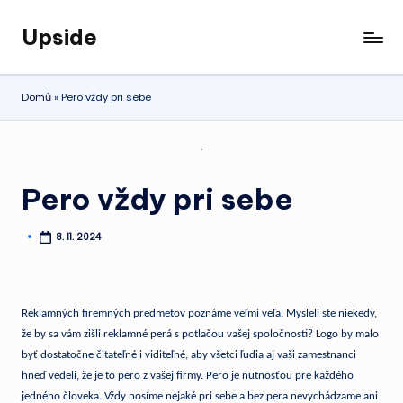
Upside
Skip
Čaká
to
vás
content
dlhá
Domů
»
Pero vždy pri sebe
cesta
vlakom
na
opačný
Pero vždy pri sebe
koniec
republiky?
V tom
8. 11. 2024
Posted
by
prípade
si
nezabudnite
Reklamných firemných predmetov poznáme veľmi veľa. Mysleli ste niekedy,
naklikať
že by sa vám zišli reklamné perá s potlačou vašej spoločnosti? Logo by malo
našu
byť dostatočne čitateľné i viditeľné, aby všetci ľudia aj vaši zamestnanci
stránku,
hneď vedeli, že je to pero z vašej firmy. Pero je nutnosťou pre každého
s ktorou
jedného človeka. Vždy nosíme nejaké pri sebe a bez pera nevychádzame ani
nebudete