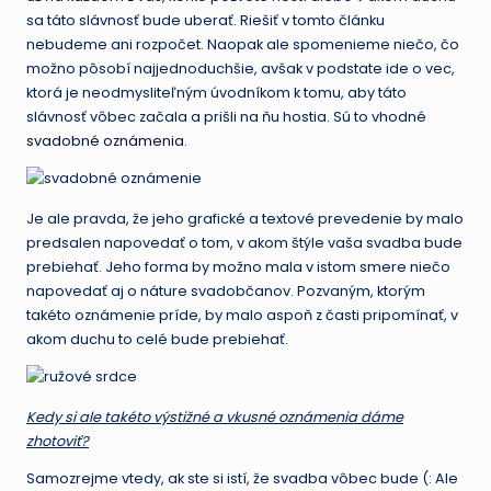
sa táto slávnosť bude uberať. Riešiť v tomto článku
nebudeme ani rozpočet. Naopak ale spomenieme niečo, čo
možno pôsobí najjednoduchšie, avšak v podstate ide o vec,
ktorá je neodmysliteľným úvodníkom k tomu, aby táto
slávnosť vôbec začala a prišli na ňu hostia. Sú to vhodné
svadobné oznámenia
.
Je ale pravda, že jeho grafické a textové prevedenie by malo
predsalen napovedať o tom, v akom štýle vaša svadba bude
prebiehať. Jeho forma by možno mala v istom smere niečo
napovedať aj o náture svadobčanov. Pozvaným, ktorým
takéto oznámenie príde, by malo aspoň z časti pripomínať, v
akom duchu to celé bude prebiehať.
Kedy si ale takéto výstižné a vkusné oznámenia dáme
zhotoviť?
Samozrejme vtedy, ak ste si istí, že svadba vôbec bude (: Ale