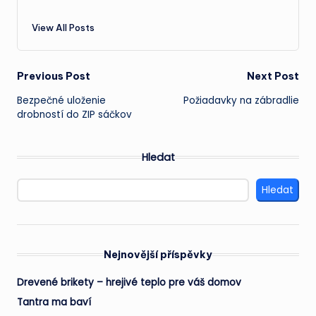
View All Posts
Post
Previous Post
Next Post
Bezpečné uloženie
Požiadavky na zábradlie
navigation
drobností do ZIP sáčkov
Hledat
Hledat
Nejnovější příspěvky
Drevené brikety – hrejivé teplo pre váš domov
Tantra ma baví