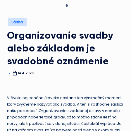
Posted
Láska
in
Organizovanie svadby
alebo základom je
svadobné oznámenie
14. 4. 2020
Posted
by
V živote nejedného človeka nastane ten výnimočný moment,
ktorý zvykneme nazývať ako svadba. A ten si rozhodne zaslúži
našu pozornosť. Organizovanie svadobnej oslavy v nemálo
prípadoch naberie také grády, až to možno začne liezť na
nervy, ale trpezlivosť sa v danej situácii častokrát vypláca. Je
už na každom z vás, koľko pozvete hostí alebo v akom duchu