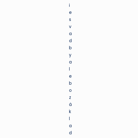
mať
o zábavu
núdzu.