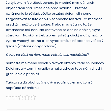
žarty bokom. Vo všeobecnosti je vhodné myslieť na ich
objednávku cca 3 mesiace pred svadbou. Pretože
oznámenie je základ, všetko ostatné dúfam stihneme
zorganizovať za túto dobu. Všeobecne tak dva – tri mesiace
pred tým, než to celé začne. Treba myslieť aj na to, že
oznámenie tiež nebude zhotovené zo dňa na deň nejakým
zázrakom. Najskôr si treba premyslieť grafický motív, možno
vybrať vhodný text, no a ich výroba môže následne trvať celý
týždeň (vrátane doby dodania).
Čo by sa však na ňom malo v stručnosti nachádzať?
Samozrejme mená dvoch hlavných aktérov, teda snúbencov.
Ďalej presný termín svadby a našu adresu (aby nám chodili
gratulácie a priania).
Takisto sa dá obohatiť nejakým zaujímavým mottom či
napríklad básničkou.